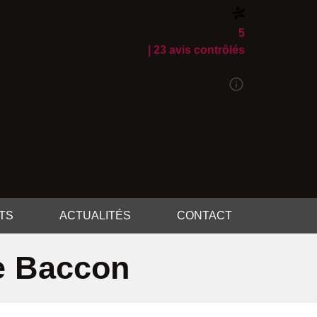
5
| 23 avis contrôlés
Vigilance
Vigilance
t appliquée (collecte régulière et sans sélection).
NTS
ACTUALITÉS
CONTACT
de Baccon