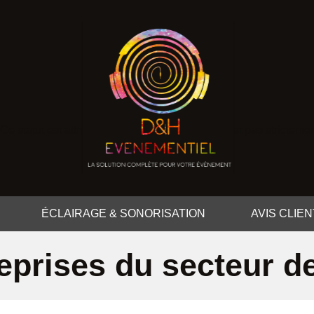
Ce statut est attribué lorsque notre méthode n'est pas strictemen
ÉCLAIRAGE & SONORISATION
AVIS CLIE
eprises du secteur 