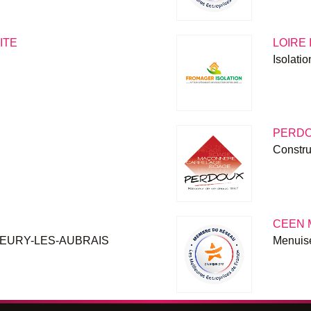
ITE
LOIRE 
Isolat
PERD
Constr
CEEN 
à FLEURY-LES-AUBRAIS
Menuis